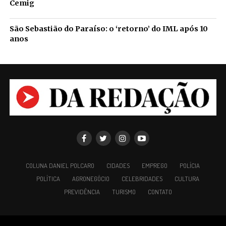
Cemig
São Sebastião do Paraíso: o ‘retorno’ do IML após 10
anos
COLUNA DANIEL POLCARO
CIDADES
EMPREGO
POLÍCIA
POLÍTICA
AGRONEGÓCIO
CELEBRIDADES
CULTURA
PREVIDÊNCIA
TURISMO
CONTATO