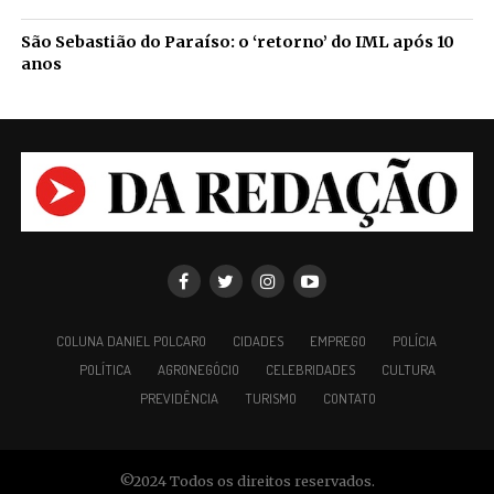
São Sebastião do Paraíso: o ‘retorno’ do IML após 10
anos
COLUNA DANIEL POLCARO
CIDADES
EMPREGO
POLÍCIA
POLÍTICA
AGRONEGÓCIO
CELEBRIDADES
CULTURA
PREVIDÊNCIA
TURISMO
CONTATO
©2024 Todos os direitos reservados.