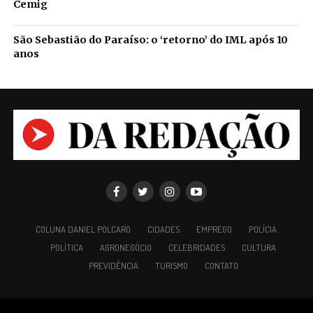
Cemig
São Sebastião do Paraíso: o ‘retorno’ do IML após 10
anos
COLUNA DANIEL POLCARO
CIDADES
EMPREGO
POLÍCIA
POLÍTICA
AGRONEGÓCIO
CELEBRIDADES
CULTURA
PREVIDÊNCIA
TURISMO
CONTATO