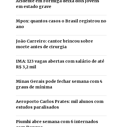
Acidente em Formiga deixa dois jovens
em estado grave
Mpox: quantos casos o Brasil registrou no
ano
João Carreiro: cantor brincou sobre
morte antes de cirurgia
IMA: 123 vagas abertas com salário de até
R$ 3,2 mil
Minas Gerais pode fechar semana com 4
graus de mínima
Aeroporto Carlos Prates: mil alunos com
estudos paralisados
Piumhi abre semana com 6 internados