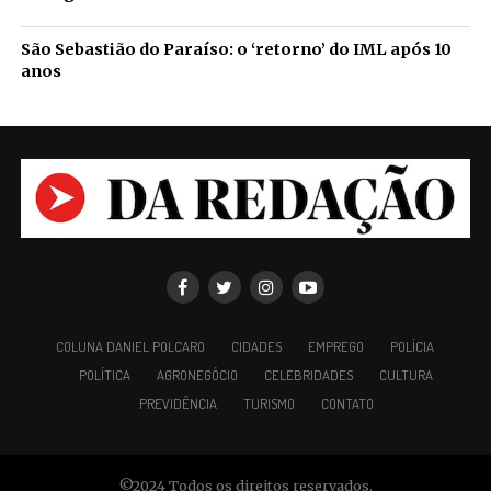
São Sebastião do Paraíso: o ‘retorno’ do IML após 10
anos
COLUNA DANIEL POLCARO
CIDADES
EMPREGO
POLÍCIA
POLÍTICA
AGRONEGÓCIO
CELEBRIDADES
CULTURA
PREVIDÊNCIA
TURISMO
CONTATO
©2024 Todos os direitos reservados.