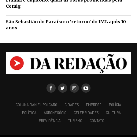
Piumhi e Capitólio: quais as obras prometidas pela
Cemig
São Sebastião do Paraíso: o ‘retorno’ do IML após 10
anos
COLUNA DANIEL POLCARO
CIDADES
EMPREGO
POLÍCIA
POLÍTICA
AGRONEGÓCIO
CELEBRIDADES
CULTURA
PREVIDÊNCIA
TURISMO
CONTATO