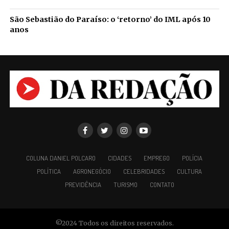
São Sebastião do Paraíso: o ‘retorno’ do IML após 10
anos
COLUNA DANIEL POLCARO
CIDADES
EMPREGO
POLÍCIA
POLÍTICA
AGRONEGÓCIO
CELEBRIDADES
CULTURA
PREVIDÊNCIA
TURISMO
CONTATO
©2024 Todos os direitos reservados.