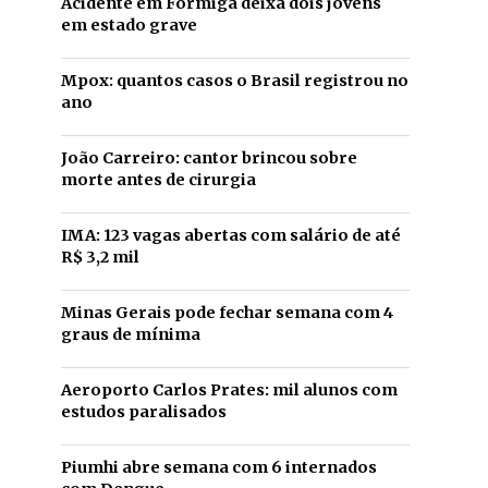
Acidente em Formiga deixa dois jovens
em estado grave
Mpox: quantos casos o Brasil registrou no
ano
João Carreiro: cantor brincou sobre
morte antes de cirurgia
IMA: 123 vagas abertas com salário de até
R$ 3,2 mil
Minas Gerais pode fechar semana com 4
graus de mínima
Aeroporto Carlos Prates: mil alunos com
estudos paralisados
Piumhi abre semana com 6 internados