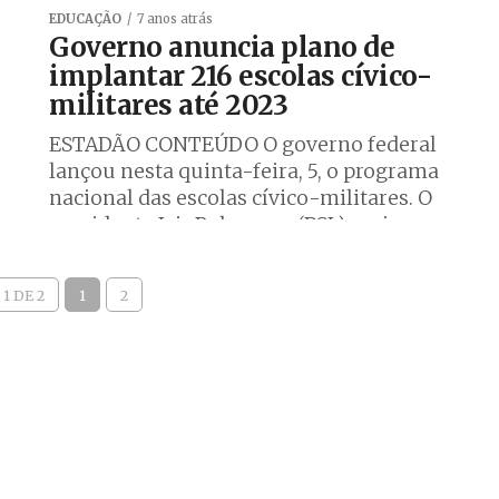
EDUCAÇÃO
7 anos atrás
Governo anuncia plano de
implantar 216 escolas cívico-
militares até 2023
ESTADÃO CONTEÚDO O governo federal
lançou nesta quinta-feira, 5, o programa
nacional das escolas cívico-militares. O
presidente Jair Bolsonaro (PSL) assinou
decreto para regulamentar a adesão...
1 DE 2
1
2