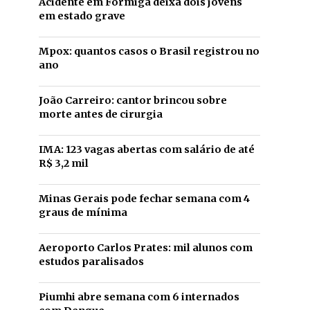
Acidente em Formiga deixa dois jovens
em estado grave
Mpox: quantos casos o Brasil registrou no
ano
João Carreiro: cantor brincou sobre
morte antes de cirurgia
IMA: 123 vagas abertas com salário de até
R$ 3,2 mil
Minas Gerais pode fechar semana com 4
graus de mínima
Aeroporto Carlos Prates: mil alunos com
estudos paralisados
Piumhi abre semana com 6 internados