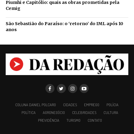
Piumhi e Capitólio: quais as obras prometidas pela
Cemig
São Sebastião do Paraíso: o ‘retorno’ do IML após 10
anos
COLUNA DANIEL POLCARO
CIDADES
EMPREGO
POLÍCIA
POLÍTICA
AGRONEGÓCIO
CELEBRIDADES
CULTURA
PREVIDÊNCIA
TURISMO
CONTATO