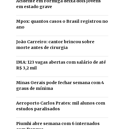
Acidente em Formiga deixa dois jovens
em estado grave
Mpox: quantos casos o Brasil registrou no
ano
João Carreiro: cantor brincou sobre
morte antes de cirurgia
IMA: 123 vagas abertas com salário de até
R$ 3,2 mil
Minas Gerais pode fechar semana com 4
graus de mínima
Aeroporto Carlos Prates: mil alunos com
estudos paralisados
Piumhi abre semana com 6 internados