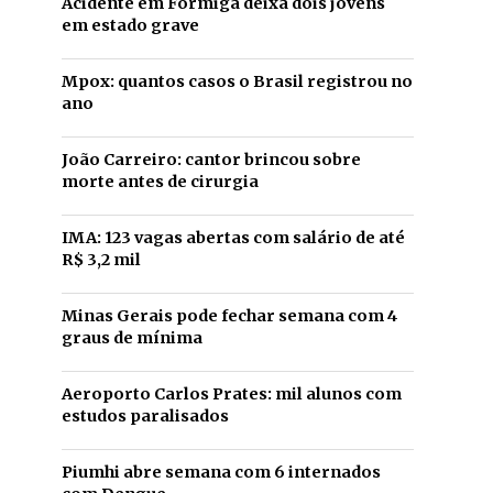
Acidente em Formiga deixa dois jovens
em estado grave
Mpox: quantos casos o Brasil registrou no
ano
João Carreiro: cantor brincou sobre
morte antes de cirurgia
IMA: 123 vagas abertas com salário de até
R$ 3,2 mil
Minas Gerais pode fechar semana com 4
graus de mínima
Aeroporto Carlos Prates: mil alunos com
estudos paralisados
Piumhi abre semana com 6 internados