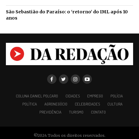
São Sebastião do Paraíso: o ‘retorno’ do IML após 10
anos
COLUNA DANIEL POLCARO
CIDADES
EMPREGO
POLÍCIA
POLÍTICA
AGRONEGÓCIO
CELEBRIDADES
CULTURA
PREVIDÊNCIA
TURISMO
CONTATO
©2024 Todos os direitos reservados.