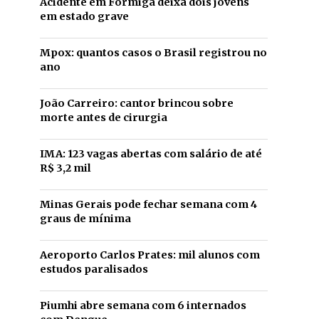
Acidente em Formiga deixa dois jovens
em estado grave
Mpox: quantos casos o Brasil registrou no
ano
João Carreiro: cantor brincou sobre
morte antes de cirurgia
IMA: 123 vagas abertas com salário de até
R$ 3,2 mil
Minas Gerais pode fechar semana com 4
graus de mínima
Aeroporto Carlos Prates: mil alunos com
estudos paralisados
Piumhi abre semana com 6 internados