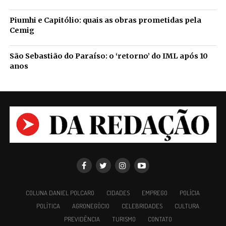
Piumhi e Capitólio: quais as obras prometidas pela
Cemig
São Sebastião do Paraíso: o ‘retorno’ do IML após 10
anos
COLUNA DANIEL POLCARO
CIDADES
EMPREGO
POLÍCIA
POLÍTICA
AGRONEGÓCIO
CELEBRIDADES
CULTURA
PREVIDÊNCIA
TURISMO
CONTATO