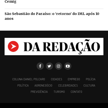
Cemig
São Sebastião do Paraíso: o ‘retorno’ do IML após 10
anos
COLUNA DANIEL POLCARO
CIDADES
EMPREGO
POLÍCIA
POLÍTICA
AGRONEGÓCIO
CELEBRIDADES
CULTURA
PREVIDÊNCIA
TURISMO
CONTATO