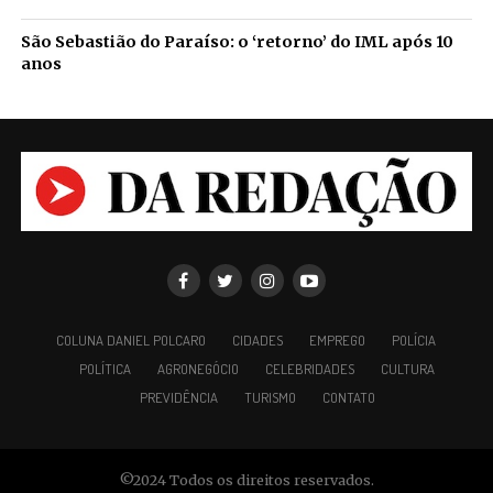
São Sebastião do Paraíso: o ‘retorno’ do IML após 10
anos
COLUNA DANIEL POLCARO
CIDADES
EMPREGO
POLÍCIA
POLÍTICA
AGRONEGÓCIO
CELEBRIDADES
CULTURA
PREVIDÊNCIA
TURISMO
CONTATO
©2024 Todos os direitos reservados.