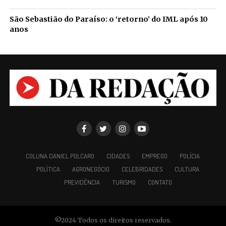
São Sebastião do Paraíso: o ‘retorno’ do IML após 10
anos
COLUNA DANIEL POLCARO
CIDADES
EMPREGO
POLÍCIA
POLÍTICA
AGRONEGÓCIO
CELEBRIDADES
CULTURA
PREVIDÊNCIA
TURISMO
CONTATO
©2024 Todos os direitos reservados.