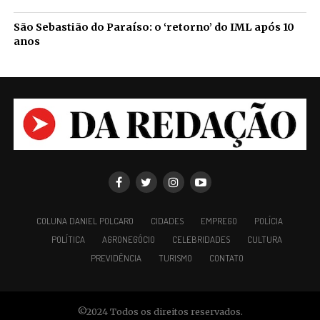
São Sebastião do Paraíso: o ‘retorno’ do IML após 10
anos
COLUNA DANIEL POLCARO
CIDADES
EMPREGO
POLÍCIA
POLÍTICA
AGRONEGÓCIO
CELEBRIDADES
CULTURA
PREVIDÊNCIA
TURISMO
CONTATO
©2024 Todos os direitos reservados.