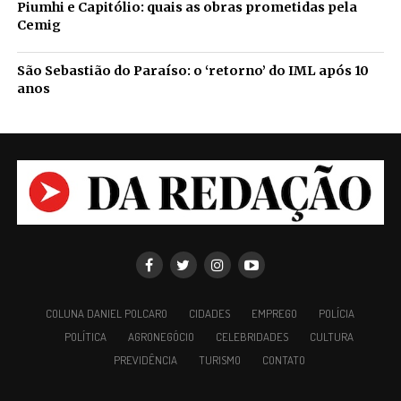
Piumhi e Capitólio: quais as obras prometidas pela
Cemig
São Sebastião do Paraíso: o ‘retorno’ do IML após 10
anos
COLUNA DANIEL POLCARO
CIDADES
EMPREGO
POLÍCIA
POLÍTICA
AGRONEGÓCIO
CELEBRIDADES
CULTURA
PREVIDÊNCIA
TURISMO
CONTATO