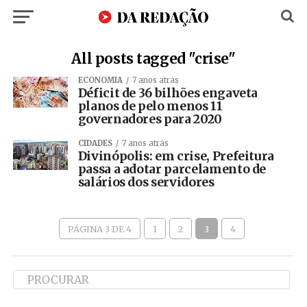
All posts tagged "crise"
ECONOMIA
7 anos atrás
Déficit de 36 bilhões engaveta
planos de pelo menos 11
governadores para 2020
CIDADES
7 anos atrás
Divinópolis: em crise, Prefeitura
passa a adotar parcelamento de
salários dos servidores
PÁGINA 3 DE 4
1
2
3
4