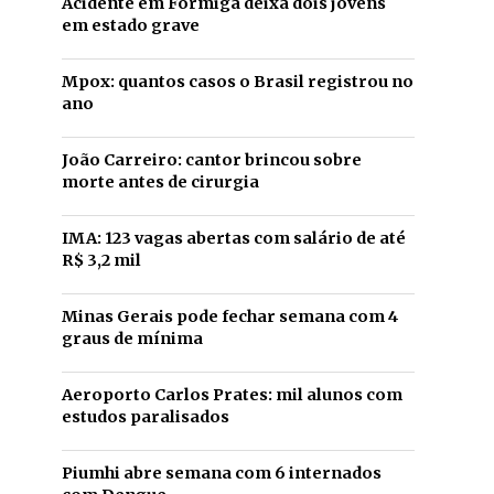
Acidente em Formiga deixa dois jovens
em estado grave
Mpox: quantos casos o Brasil registrou no
ano
João Carreiro: cantor brincou sobre
morte antes de cirurgia
IMA: 123 vagas abertas com salário de até
R$ 3,2 mil
Minas Gerais pode fechar semana com 4
graus de mínima
Aeroporto Carlos Prates: mil alunos com
estudos paralisados
Piumhi abre semana com 6 internados