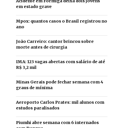
Acidente em Formiga deixa dois jovens
em estado grave
Mpox: quantos casos o Brasil registrou no
ano
João Carreiro: cantor brincou sobre
morte antes de cirurgia
IMA: 123 vagas abertas com salário de até
R$ 3,2 mil
Minas Gerais pode fechar semana com 4
graus de mínima
Aeroporto Carlos Prates: mil alunos com
estudos paralisados
Piumhi abre semana com 6 internados