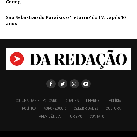
Cemig
São Sebastião do Paraíso: o ‘retorno’ do IML após 10
anos
COLUNA DANIEL POLCARO
CIDADES
EMPREGO
POLÍCIA
POLÍTICA
AGRONEGÓCIO
CELEBRIDADES
CULTURA
PREVIDÊNCIA
TURISMO
CONTATO