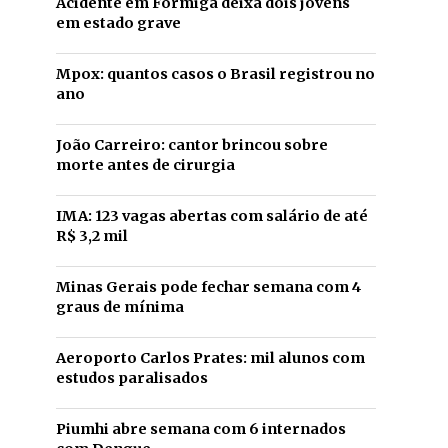
Acidente em Formiga deixa dois jovens
em estado grave
Mpox: quantos casos o Brasil registrou no
ano
João Carreiro: cantor brincou sobre
morte antes de cirurgia
IMA: 123 vagas abertas com salário de até
R$ 3,2 mil
Minas Gerais pode fechar semana com 4
graus de mínima
Aeroporto Carlos Prates: mil alunos com
estudos paralisados
Piumhi abre semana com 6 internados