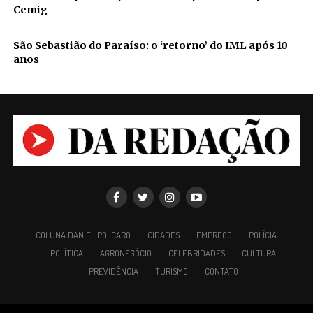
Cemig
São Sebastião do Paraíso: o ‘retorno’ do IML após 10
anos
COLUNA DANIEL POLCARO
CIDADES
EMPREGO
POLÍCIA
POLÍTICA
AGRONEGÓCIO
CELEBRIDADES
CULTURA
PREVIDÊNCIA
TURISMO
CONTATO