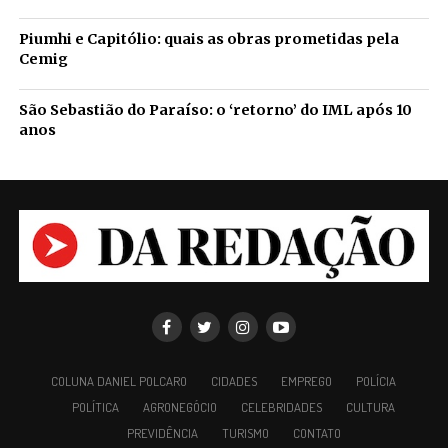
Piumhi e Capitólio: quais as obras prometidas pela
Cemig
São Sebastião do Paraíso: o ‘retorno’ do IML após 10
anos
COLUNA DANIEL POLCARO
CIDADES
EMPREGO
POLÍCIA
POLÍTICA
AGRONEGÓCIO
CELEBRIDADES
CULTURA
PREVIDÊNCIA
TURISMO
CONTATO