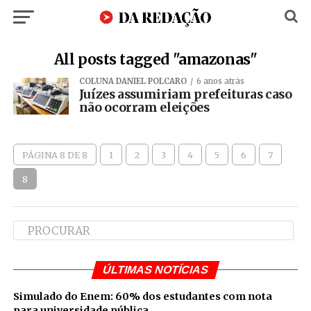
All posts tagged "amazonas"
COLUNA DANIEL POLCARO
6 anos atrás
Juízes assumiriam prefeituras caso
não ocorram eleições
PÁGINA 8 DE 8
1
2
3
4
5
6
7
8
ÚLTIMAS NOTÍCIAS
Simulado do Enem: 60% dos estudantes com nota
para universidade pública