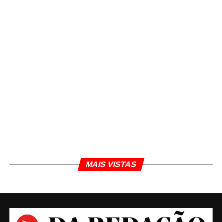
treinamento. Os outros 1.200 funcionarão como
um grupo de controle.
A remuneração da empresa vencedora, no entanto,
será condicionada à empregabilidade desses
trabalhadores. Ou seja, as escolas só receberão se
a taxa de empregabilidade dos treinados for
superior ao grupo de controle. O valor no edital
será de R$ 16/hora aula e vencerá a empresa que
oferecer o menor valor.
Na entrevista, Costa disse ainda estar trabalhando
com Congresso em projetos de saneamento e
financiamento privado.
MAIS VISTAS
TÓPICOS RELACIONADOS
DA REDAÇÃO
ECONOMIA
EMPREGO
JORNALISMO
Estadão Conteúdo