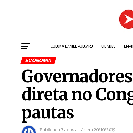
COLUNA DANIEL POLCARO
CIDADES
EMPR
ECONOMIA
Governadores
direta no Con
pautas
Publicada
7 anos atrás
em
20/10/2019