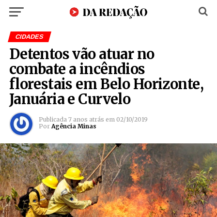
CIDADES
Detentos vão atuar no
combate a incêndios
florestais em Belo Horizonte,
Januária e Curvelo
Publicada
7 anos atrás
em
02/10/2019
Por
Agência Minas