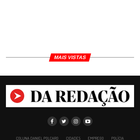
a
Secretaria de Estado de Meio Ambiente e
Desenvolvimento Sustentável (Semad)
, na Região
Metropolitana de Belo Horizonte. Por meio da
cooperação, diversos materiais sem uso no
Sistema Estadual de Meio Ambiente e Recursos
Hídricos (Sisema) – impressoras, madeiras, entre
outros apreendidos nas fiscalizações realizadas
pela Semad – são doados ao projeto e
MAIS VISTAS
transformados pelos presos em brinquedos e
mobiliário.
COLUNA DANIEL POLCARO
CIDADES
EMPREGO
POLÍCIA