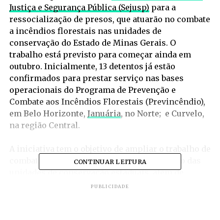
Justiça e Segurança Pública (Sejusp)
para a
ressocialização de presos, que atuarão no combate
a incêndios florestais nas unidades de
conservação do Estado de Minas Gerais. O
trabalho está previsto para começar ainda em
outubro. Inicialmente, 13 detentos já estão
confirmados para prestar serviço nas bases
operacionais do Programa de Prevenção e
Combate aos Incêndios Florestais (Previncêndio),
em Belo Horizonte,
Januária
, no Norte; e Curvelo,
na região Central.
A iniciativa tem o objetivo de ampliar o trabalho de
combate aos incêndios e garantir a proteção das
CONTINUAR LEITURA
unidades de conservação estaduais, além de
contribuir para recuperação e reinserção social
PUBLICIDADE
dos detentos. “O programa é um marco para as
ações do IEF pois, além de criar condições para
alocar mão de obra para a realização de nossas