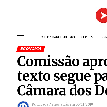
COLUNA DANIEL POLCARO
CIDADES
EMPR
ECONOMIA
Comissão apr
texto segue pa
Câmara dos D
Publicada
7 anos atrás
em
05/11/2019