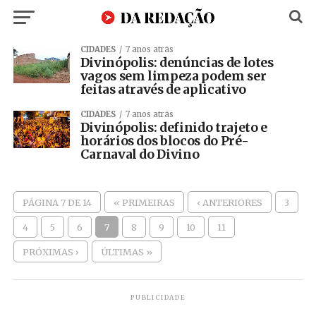
CIDADES
7 anos atrás
Divinópolis: denúncias de lotes
vagos sem limpeza podem ser
feitas através de aplicativo
CIDADES
7 anos atrás
Divinópolis: definido trajeto e
horários dos blocos do Pré-
Carnaval do Divino
PÁGINA 7 DE 14
« PRIMEIRAS
‹ ANTERIORES
3
4
5
6
7
8
9
10
11
PRÓXIMAS ›
ÚLTIMAS »
PUBLICIDADE