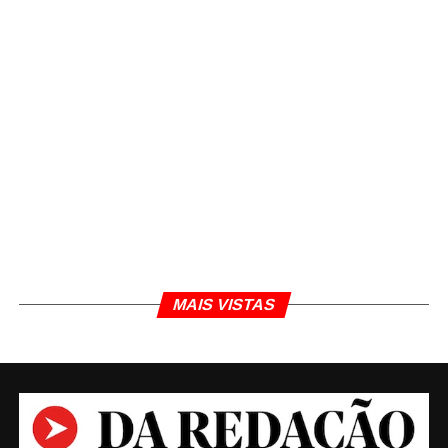
Segundo a Apex, que participa do evento pelo
nono ano consecutivo, em 2017, ano da edição
anterior, foram gerados US$ 2,54 bilhões em
negócios. “A feira Anuga é uma oportunidade
única para empresas brasileiras que buscam
contatos de negócios com os principais players
globais de seu setor e para expor seus produtos na
maior feira de alimentos e bebidas do mundo”,
destaca em comunicado o gerente de
Agronegócios da Apex-Brasil, Igor Brandão.
TÓPICOS RELACIONADOS
ALEMANHA
ALIMENTOS
BRASIL
DA REDAÇÃO
ECONOMIA
FEIRA
MAIS VISTAS
JORNALISMO
Estadão Conteúdo
Agência de notícias do jornal O Estado de S. Paulo.