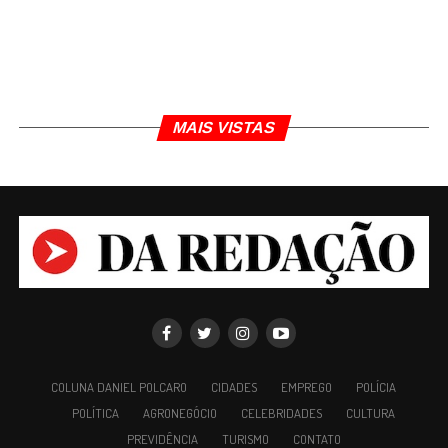
Se concluída, a Linha 2 contará com sete estações
e atenderá cerca de 120 mil passageiros/dia. Os
MAIS VISTAS
estudos, tanto para a Linha 2 quanto para a
ampliação da Linha 1, também já estão sendo
contratados pelo governo federal, via Banco
Nacional de Desenvolvimento Econômico e Social
(BNDES). A partir disso, ainda deverão ser
definidos alguns arranjos jurídicos, como a
transferência dos bens que compõem hoje a Linha
2 para o Estado de Minas Gerais. A expectativa é
conseguir viabilizar a concessão das linhas em
estudo até o final da gestão.
COLUNA DANIEL POLCARO
CIDADES
EMPREGO
POLÍCIA
“Vamos esperar até que assinemos o acordo com o
POLÍTICA
AGRONEGÓCIO
CELEBRIDADES
CULTURA
governo federal e a liberação dos recursos, para
PREVIDÊNCIA
TURISMO
CONTATO