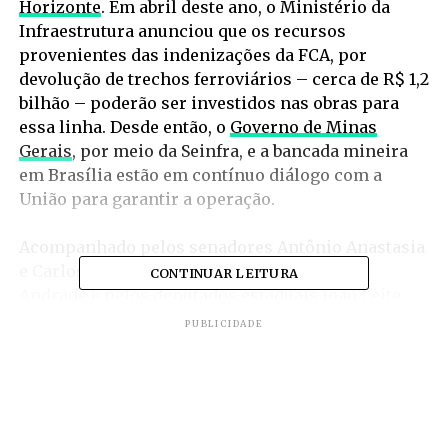
Horizonte
. Em abril deste ano, o Ministério da
Infraestrutura anunciou que os recursos
provenientes das indenizações da FCA, por
devolução de trechos ferroviários – cerca de R$ 1,2
bilhão – poderão ser investidos nas obras para
essa linha. Desde então, o
Governo de Minas
Gerais
, por meio da Seinfra, e a bancada mineira
em Brasília estão em contínuo diálogo com a
União para garantir a operação.
Acompanhado pelos senadores Antônio Anastasia
e Carlos Viana, pelo deputado federal Diego
CONTINUAR LEITURA
Andrade e pelos deputados estaduais João Leite,
Marília Campos e Rafael Martins, além do
PUBLICIDADE
superintendente regional da Companhia
Brasileira de Trens Urbanos (CBTU), Miguel
Marques, e de outros técnicos da companhia, o
secretário percorreu todo o trecho, que tem cerca
de 10 quilômetros de extensão.