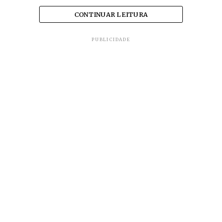
CONTINUAR LEITURA
PUBLICIDADE
As informações são do jornal
O Estado de S. Paulo.
TÓPICOS RELACIONADOS
DA REDAÇÃO
ECONOMIA
JORNALISMO
MARTINS ATACADISTA
Estadão Conteúdo
Agência de notícias do jornal O Estado de S. Paulo.