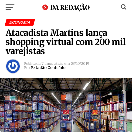
ECONOMIA
Atacadista Martins lança
shopping virtual com 200 mil
varejistas
Publicada
7 anos atrás
em
03/10/2019
Por
Estadão Conteúdo