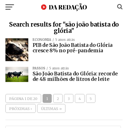
Search results for "são joão batista do
glória"
ECONOMIA
5 anos atrás
PIB de São João Batista do Glória
cresce 8% no pré-pandemia
PASSOS
5 anos atrás
São João Batista do Glória: recorde
de 48 milhões de litros de leite
PÁGINA 1 DE 20
1
2
3
4
5
PRÓXIMAS ›
ÚLTIMAS »