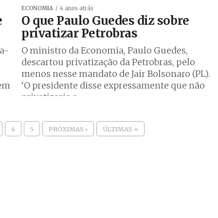
ECONOMIA
4 anos atrás
e
O que Paulo Guedes diz sobre
privatizar Petrobras
a-
O ministro da Economia, Paulo Guedes,
descartou privatização da Petrobras, pelo
menos nesse mandato de Jair Bolsonaro (PL).
sem
‘O presidente disse expressamente que não
privatizaria a...
4
5
PRÓXIMAS ›
ÚLTIMAS »