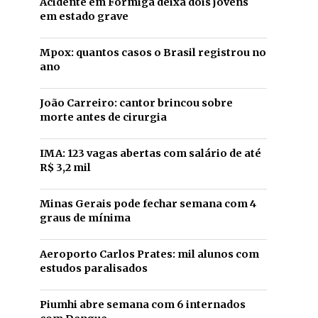
Acidente em Formiga deixa dois jovens
em estado grave
Mpox: quantos casos o Brasil registrou no
ano
João Carreiro: cantor brincou sobre
morte antes de cirurgia
IMA: 123 vagas abertas com salário de até
R$ 3,2 mil
Minas Gerais pode fechar semana com 4
graus de mínima
Aeroporto Carlos Prates: mil alunos com
estudos paralisados
Piumhi abre semana com 6 internados