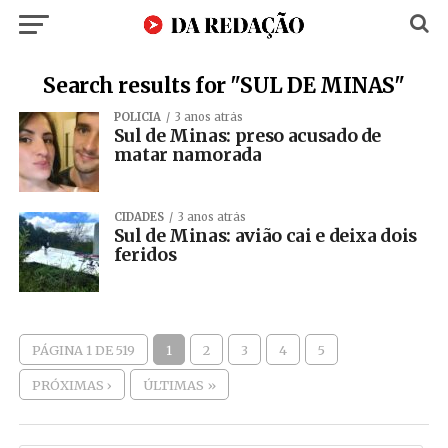
Search results for "SUL DE MINAS"
POLÍCIA
3 anos atrás
Sul de Minas: preso acusado de
matar namorada
CIDADES
3 anos atrás
Sul de Minas: avião cai e deixa dois
feridos
PÁGINA 1 DE 519
1
2
3
4
5
PRÓXIMAS ›
ÚLTIMAS »